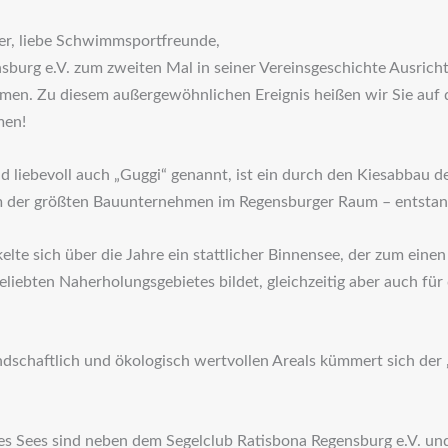
, liebe Schwimmsportfreunde,
burg e.V. zum zweiten Mal in seiner Vereinsgeschichte Ausricht
men. Zu diesem außergewöhnlichen Ereignis heißen wir Sie auf
men!
 liebevoll auch „Guggi“ genannt, ist ein durch den Kiesabbau d
 der größten Bauunternehmen im Regensburger Raum – entstan
lte sich über die Jahre ein stattlicher Binnensee, der zum eine
liebten Naherholungsgebietes bildet, gleichzeitig aber auch für
ndschaftlich und ökologisch wertvollen Areals kümmert sich de
es Sees sind neben dem Segelclub Ratisbona Regensburg e.V. u