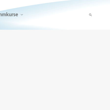
mmkurse
Suchen